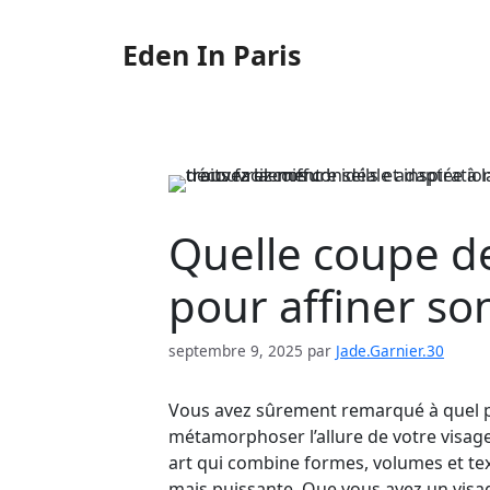
Aller
au
Eden In Paris
contenu
Quelle coupe de
pour affiner so
septembre 9, 2025
par
Jade.Garnier.30
Vous avez sûrement remarqué à quel 
métamorphoser l’allure de votre visage. 
art qui combine formes, volumes et tex
mais puissante. Que vous ayez un visag