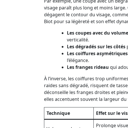
Par exemple, une coupe avec un dégrad
visage paraît plus long et moins large.
dégagent le contour du visage, comme l
Biot pour sa légèreté et son effet dyna
Les coupes avec du volum
verticalité.
Les dégradés sur les côtés
p
Les coiffures asymétriques
l’élégance.
Les franges rideau
qui adouc
À l’inverse, les coiffures trop uniform
raides sans dégradé, risquent de tasse
déconseille les franges droites et plein
elles accentuent souvent la largeur du 
Technique
Effet sur le vi
Prolonge visue