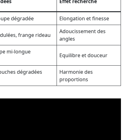
dées
Effet recherché
coupe dégradée
Elongation et finesse
Adoucissement des
ulées, frange rideau
angles
upe mi-longue
Equilibre et douceur
couches dégradées
Harmonie des
proportions