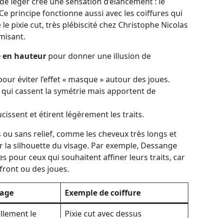
é léger crée une sensation d’élancement : le
 Ce principe fonctionne aussi avec les coiffures qui
e pixie cut, très plébiscité chez Christophe Nicolas
misant.
e en hauteur
pour donner une illusion de
our éviter l’effet « masque » autour des joues.
qui cassent la symétrie mais apportent de
issent et étirent légèrement les traits.
es ou sans relief, comme les cheveux très longs et
r la silhouette du visage. Par exemple, Dessange
es pour ceux qui souhaitent affiner leurs traits, car
front ou des joues.
sage
Exemple de coiffure
llement le
Pixie cut avec dessus