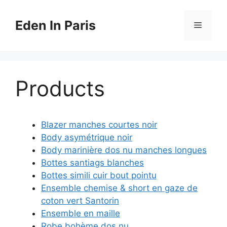
Aller
au
Eden In Paris
Menu
contenu
Products
Blazer manches courtes noir
Body asymétrique noir
Body marinière dos nu manches longues
Bottes santiags blanches
Bottes simili cuir bout pointu
Ensemble chemise & short en gaze de
coton vert Santorin
Ensemble en maille
Robe bohème dos nu