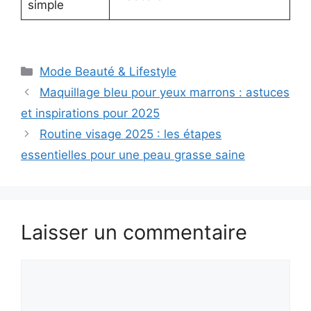
simple
Catégories
Mode Beauté & Lifestyle
Maquillage bleu pour yeux marrons : astuces
et inspirations pour 2025
Routine visage 2025 : les étapes
essentielles pour une peau grasse saine
Laisser un commentaire
Commentaire