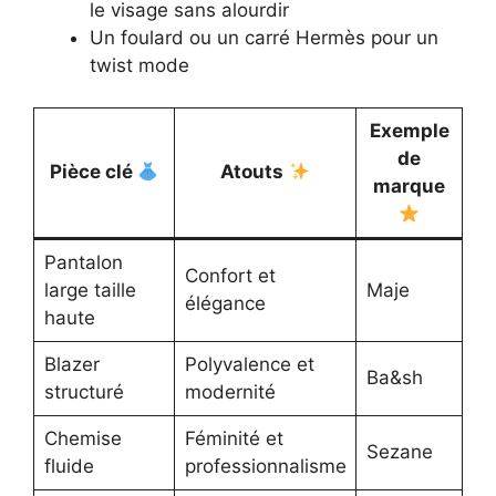
le visage sans alourdir
Un foulard ou un carré Hermès pour un
twist mode
Exemple
de
Pièce clé
Atouts
marque
Pantalon
Confort et
large taille
Maje
élégance
haute
Blazer
Polyvalence et
Ba&sh
structuré
modernité
Chemise
Féminité et
Sezane
fluide
professionnalisme